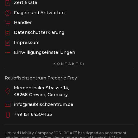
Zertifikate
Fragen und Antworten
Händler
Datenschut­zerklärung
Impressum
Einwilligungseinstellungen
KONTAKTE:
Raubfischzentrum Frederic Frey
Mergenthaler Strasse 14,
48268 Greven, Germany
info@raubfischzentrum.de
+49 151 64504133
Limited Liability Company “FISHBOAT” has signed an agreement
with Investment and Development Agency of Latvia (LIAA) on