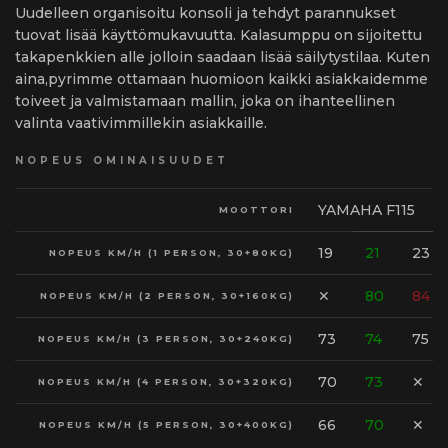
Uudelleen organisoitu konsoli ja tehdyt parannukset
tuovat lisää käyttömukavuutta. Kalasumppu on sijoitettu
takapenkkien alle jolloin saadaan lisää säilytystilaa. Kuten
aina,pyrimme ottamaan huomioon kaikki asiakkaidemme
toiveet ja valmistamaan mallin, joka on ihanteellinen
valinta vaativimmillekin asiakkaille.
NOPEUS OMINAISUUDET
YAMAHA F115
MOOTTORI
19
21
23
NOPEUS KM/H (1 PERSON, 30+80KG)
✕
80
84
NOPEUS KM/H (2 PERSON, 30+160KG)
73
74
75
NOPEUS KM/H (3 PERSON, 30+240KG)
70
73
✕
NOPEUS KM/H (4 PERSON, 30+320KG)
66
70
✕
NOPEUS KM/H (5 PERSON, 30+400KG)