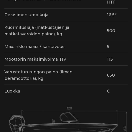
H111
Peräsimen umpikuja
16,5°
Kuormitusraja (matkustajien ja
500
matkatavaroiden paino), kg
Max. hklö määrä / kantavuus
5
Moottorin maksimivoima, HV
115
Varustetun rungon paino (ilman
650
perämoottoria), kg
Luokka
С