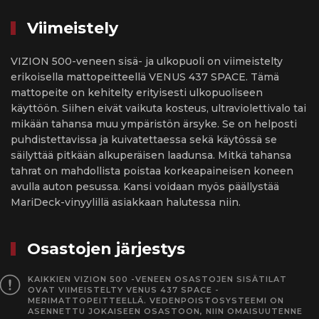
Viimeistely
VIZION 500-veneen sisä- ja ulkopuoli on viimeistelty
erikoisella mattopeitteellä VENUS 437 SPACE. Tämä
mattopeite on kehitelty erityisesti ulkopuoliseen
käyttöön. Siihen eivät vaikuta kosteus, ultraviolettivalo tai
mikään tahansa muu ympäristön ärsyke. Se on helposti
puhdistettavissa ja kuivatettaessa sekä käytössä se
säilyttää pitkään alkuperäisen laadunsa. Mitkä tahansa
tahrat on mahdollista poistaa korkeapaineisen koneen
avulla auton pesussa. Kansi voidaan myös päällystää
MariDeck-vinyylillä asiakkaan halutessa niin.
Osastojen järjestys
KAIKKIEN VIZION 500 -VENEEN OSASTOJEN SISÄTILAT
OVAT VIIMEISTELTY VENUS 437 SPACE -
MERIMATTOPEITTEELLÄ. VEDENPOISTOSYSTEEMI ON
ASENNETTU JOKAISEEN OSASTOON, NIIN OMAISUUTENNE