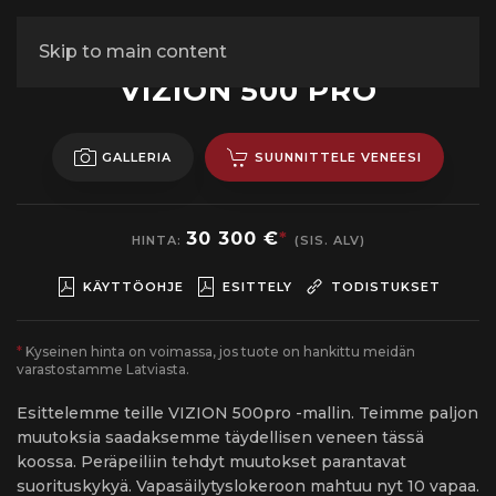
Skip to main content
ALUMIININEN MOOTTORIVENE
VIZION 500 PRO
GALLERIA
SUUNNITTELE VENEESI
30 300 €
*
HINTA:
(SIS. ALV)
KÄYTTÖOHJE
ESITTELY
TODISTUKSET
*
Kyseinen hinta on voimassa, jos tuote on hankittu meidän
varastostamme Latviasta.
Esittelemme teille VIZION 500pro -mallin. Teimme paljon
muutoksia saadaksemme täydellisen veneen tässä
koossa. Peräpeiliin tehdyt muutokset parantavat
suorituskykyä. Vapasäilytyslokeroon mahtuu nyt 10 vapaa.