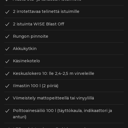
2 irrotettavaa telinettä istuimille
2 istuinta WISE Blast Off
Rungon pinnoite
Akkukytkin
Käsinekotelo
Keskuslokero 10: lle 2,4-2,5 m virveleille
Ilmastin 100 l (2 piiriä)
Viimeistely mattopeitteellä tai vinyylillä
Polttoainesäiliö 100 l (täyttökaula, indikaattori ja
anturi)