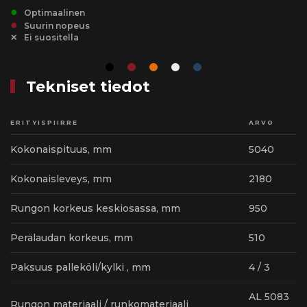
Optimaalinen
Suurin nopeus
Ei suositella
Tekniset tiedot
ERITYISPIIRRE
ARVO
Kokonaispituus, mm
5040
Kokonaisleveys, mm
2180
Rungon korkeus keskiosassa, mm
950
Perälaudan korkeus, mm
510
Paksuus palleköli/kylki , mm
4 / 3
AL 5083
Rungon materiaali / runkomateriaali