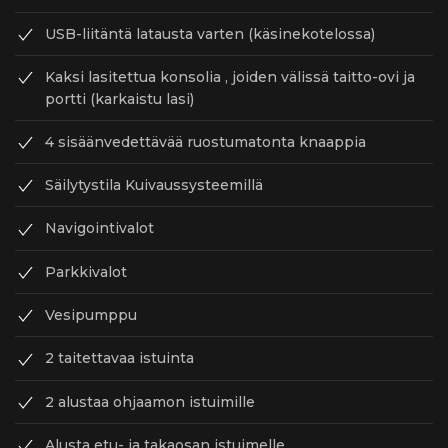
USB-liitäntä latausta varten (käsinekotelossa)
Kaksi lasitettua konsolia , joiden välissä taitto-ovi ja
portti (karkaistu lasi)
4 sisäänvedettävää ruostumatonta knaappia
Säilytystila Kuivaussysteemillä
Navigointivalot
Parkkivalot
Vesipumppu
2 taitettavaa istuinta
2 alustaa ohjaamon istuimille
Alusta etu- ja takaosan istuimelle