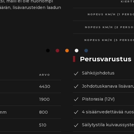
si, malli ei ole huonompi
KIERT
ärän, lisävarusteiden laadun
NOPEUS KM/H (1 PERS
NOPEUS KM/H (2 PERSO
NOPEUS KM/H (3 PERSO
Perusvarustus
Sähköjohdotus
ARVO
Johdotuskanava lisävaru
4430
Pistorasia (12V)
1900
4 sisäänvedettävää ruo
 mm
800
Säilytystila kuivaussyst
510