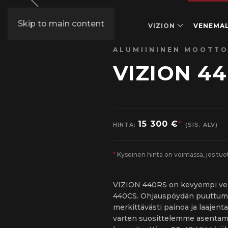
Skip to main content
VIZION
VENEMAL
ALUMIININEN MOOTTO
VIZION 4
15 300 €
*
HINTA:
(SIS. ALV)
*
Kyseinen hinta on voimassa, jos tu
VIZION 440RS on kevyempi ve
440CS. Ohjauspöydän puuttum
merkittävästi painoa ja laajenta
varten suosittelemme asentama