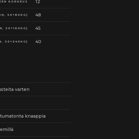
12
EEN KORKEUS
48
ON, 30+80KG)
45
N, 30+160KG)
40
N, 30+240KG)
steita varten
stumatonta knaappia
eemillä