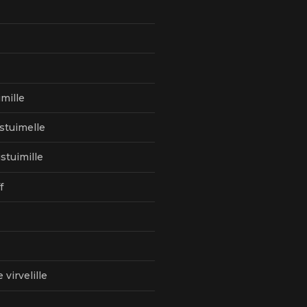
mille
istuimelle
istuimille
f
 virvelille