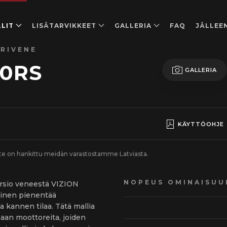
LIT
LISÄTARVIKKEET
GALLERIA
FAQ
JÄLLEE
RIVENE
40RS
GALLERIA
KÄYTTÖOHJE
ote on hankittu meidän varastostamme Latviasta.
NOPEUS OMINAISUU
rsio veneestä VIZION
inen pienentää
a kannen tilaa. Tätä mallia
an moottoreita, joiden