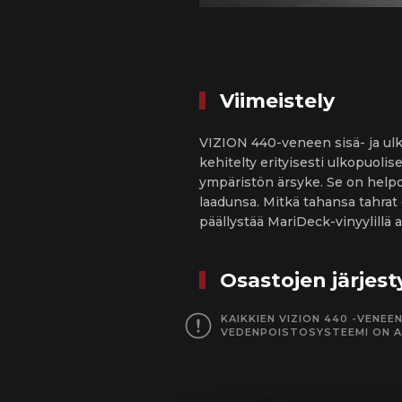
Viimeistely
VIZION 440-veneen sisä- ja ulk
kehitelty erityisesti ulkopuoli
ympäristön ärsyke. Se on helpos
laadunsa. Mitkä tahansa tahrat
päällystää MariDeck-vinyylillä 
Osastojen järjest
KAIKKIEN VIZION 440 -VENE
VEDENPOISTOSYSTEEMI ON A