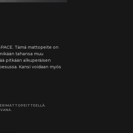
7 SPACE. Tämä mattopeite on
ai mikään tahansa muu
tää pitkään alkuperäisen
 pesussa. Kansi voidaan myös
MERIMATTOPEITTEELLÄ.
IVANA.