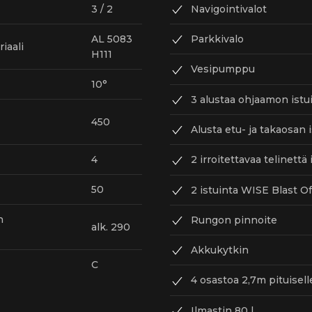
Navigointivalot
3 / 2
Parkkivalo
AL 5083
iaali
H111
Vesipumppu
10°
3 alustaa ohjaamon istui
450
Alusta etu- ja takaosan 
2 irroitettavaa telinettä 
4
50
2 istuinta WISE Blast Of
n
Rungon pinnoite
alk. 290
Akkukytkin
С
4 osastoa 2,7m pituiselle
Ilmastin 80 l