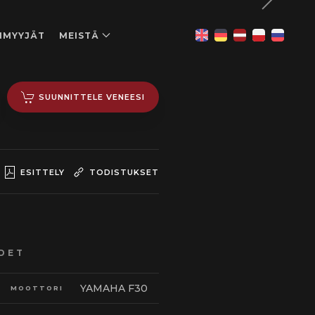
NMYYJÄT
MEISTÄ
SUUNNITTELE VENEESI
ESITTELY
TODISTUKSET
DET
YAMAHA F30
MOOTTORI