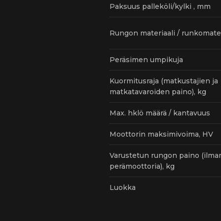
Paksuus palleköli/kylki , mm
Rungon materiaali / runkomater
Peräsimen umpikuja
Kuormitusraja (matkustajien ja
matkatavaroiden paino), kg
Max. hklö määrä / kantavuus
Moottorin maksimivoima, HV
Varustetun rungon paino (ilma
perämoottoria), kg
Luokka