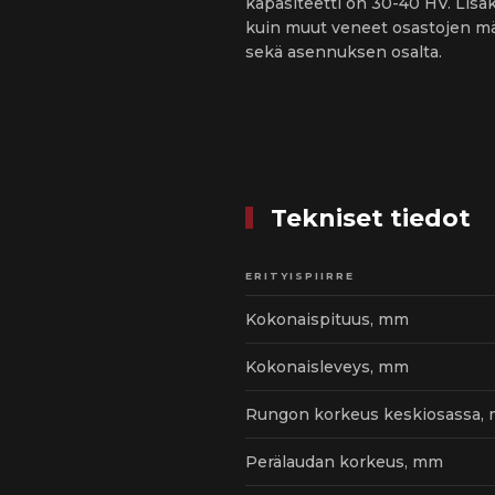
kapasiteetti on 30-40 HV. Lisäk
kuin muut veneet osastojen mä
sekä asennuksen osalta.
Tekniset tiedot
ERITYISPIIRRE
Kokonaispituus, mm
Kokonaisleveys, mm
Rungon korkeus keskiosassa,
Perälaudan korkeus, mm