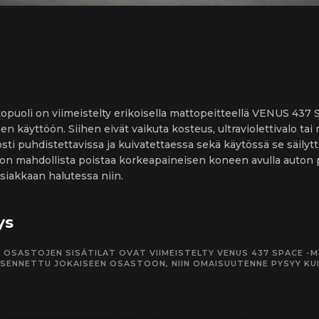
opuoli on viimeistelty erikoisella mattopeitteellä VENUS 43
seen käyttöön. Siihen eivät vaikuta kosteus, ultraviolettivalo t
ti puhdistettavissa ja kuivatettaessa sekä käytössä se säilyt
 on mahdollista poistaa korkeapaineisen koneen avulla auton
asiakkaan halutessa niin.
ys
EN OSASTOJEN SISÄTILAT OVAT VIIMEISTELTY VENUS 437 SPACE -
SENNETTU JOKAISEEN OSASTOON, NIIN OMAISUUTENNE PYSYY KU