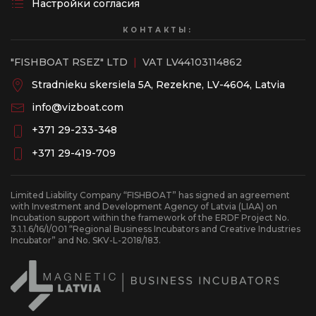
Настройки согласия
КОНТАКТЫ:
"FISHBOAT RSEZ" LTD
|
VAT LV44103114862
Stradnieku skersiela 5A, Rezekne, LV-4604, Latvia
info@vizboat.com
‭+371 29-233-348
‭+371 29-419-709
Limited Liability Company “FISHBOAT” has signed an agreement
with Investment and Development Agency of Latvia (LIAA) on
Incubation support within the framework of the ERDF Project No.
3.1.1.6/16/I/001 “Regional Business Incubators and Creative Industries
Incubator” and No. SKV-L-2018/183.