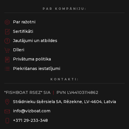
PAR KOMPĀNIJU:
Par ražotni
Sertifikāti
Jautājumi un atbildes
Dīleri
Privātuma politika
Piekrišanas iestatījumi
KONTAKTI:
"FISHBOAT RSEZ" SIA
|
PVN LV44103114862
Strādnieku šķērsiela 5A, Rēzekne, LV-4604, Latvia
info@vizboat.com
‭+371 29-233-348