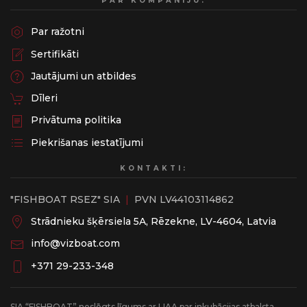
PAR KOMPĀNIJU:
Par ražotni
Sertifikāti
Jautājumi un atbildes
Dīleri
Privātuma politika
Piekrišanas iestatījumi
KONTAKTI:
"FISHBOAT RSEZ" SIA
|
PVN LV44103114862
Strādnieku šķērsiela 5A, Rēzekne, LV-4604, Latvia
info@vizboat.com
‭+371 29-233-348
SIA “FISHBOAT” noslēgts līgums ar LIAA par inkubācijas atbalsta