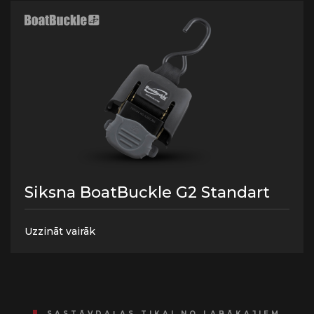
Siksna BoatBuckle G2 Standart
Uzzināt vairāk
SASTĀVDAĻAS TIKAI NO LABĀKAJIEM