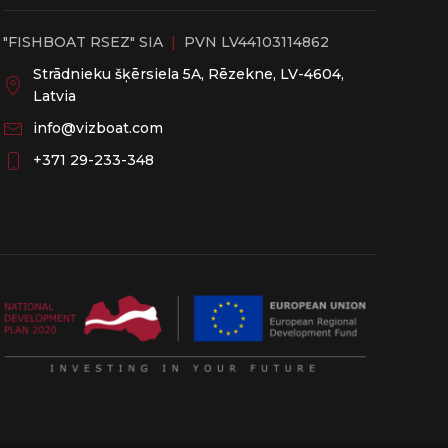
"FISHBOAT RSEZ" SIA
|
PVN LV44103114862
Strādnieku šķērsiela 5A, Rēzekne, LV-4604,
Latvia
info@vizboat.com
‭+371 29-233-348