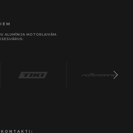
JIEM
UMU ALUMĪNIJA MOTORLAIVĀM.
KSESUĀRUS:
KONTAKTI: