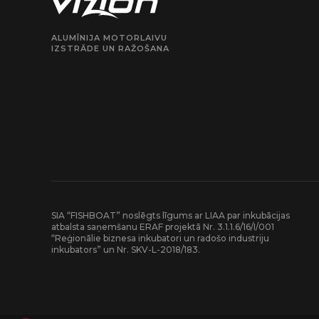
ALUMĪNIJA MOTORLAIVU
IZSTRĀDE UN RAŽOŠANA
SIA “FISHBOAT” noslēgts līgums ar LIAA par inkubācijas
atbalsta saņemšanu ERAF projektā Nr. 3.1.1.6/16/I/001
“Reģionālie biznesa inkubatori un radošo industriju
inkubators” un Nr. SKV-L-2018/183.