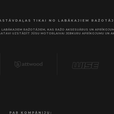
ASTĀVDAĻAS TIKAI NO LABĀKAJIEM RAŽOTĀ
RIS LABĀKAJIEM RAŽOTĀJIEM, KAS RAŽO AKSESUĀRUS UN APRĪKOJ
GATAVI UZSTĀDĪT JŪSU MOTORLAIVAI JEBKURU APRĪKOJUMU UN A
PAR KOMPĀNIJU: