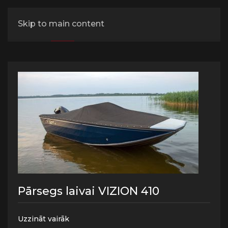
Vizion laivu pārsegi
Skip to main content
VISI
410
440
470
500
Pārsegs laivai VIZION 410
Uzzināt vairāk