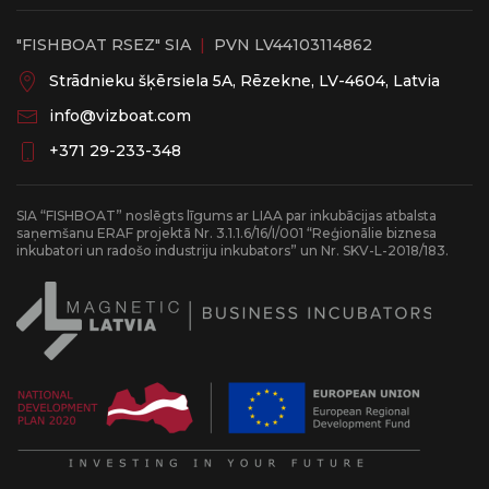
"FISHBOAT RSEZ" SIA
|
PVN LV44103114862
Strādnieku šķērsiela 5A, Rēzekne, LV-4604, Latvia
info@vizboat.com
‭+371 29-233-348
SIA “FISHBOAT” noslēgts līgums ar LIAA par inkubācijas atbalsta
saņemšanu ERAF projektā Nr. 3.1.1.6/16/I/001 “Reģionālie biznesa
inkubatori un radošo industriju inkubators” un Nr. SKV-L-2018/183.