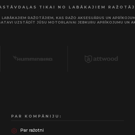
ASTĀVDAĻAS TIKAI NO LABĀKAJIEM RAŽOTĀ
RIS LABĀKAJIEM RAŽOTĀJIEM, KAS RAŽO AKSESUĀRUS UN APRĪKOJ
GATAVI UZSTĀDĪT JŪSU MOTORLAIVAI JEBKURU APRĪKOJUMU UN A
PAR KOMPĀNIJU:
Par ražotni