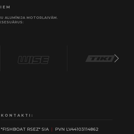
JIEM
UMU ALUMĪNIJA MOTORLAIVĀM.
KSESUĀRUS:
KONTAKTI:
"FISHBOAT RSEZ" SIA
|
PVN LV44103114862