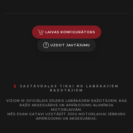
LAIVAS KONFIGURĀTORS
UZDOT JAUTĀJUMU
SASTĀVDAĻAS TIKAI NO LABĀKAJIEM
RAŽOTĀJIEM
VIZION IR OFICIĀLAIS DĪLERIS LABĀKAJIEM RAŽOTĀJIEM, KAS
RAŽO AKSESUĀRUS UN APRĪKOJUMU ALUMĪNIJA
MOTORLAIVĀM.
MĒS ESAM GATAVI UZSTĀDĪT JŪSU MOTORLAIVAI JEBKURU
APRĪKOJUMU UN AKSESUĀRUS: