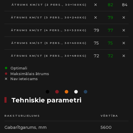
✕
82
84
ĀTRUMS KM/ST (2 PERS., 30+160KG)
✕
79
✕
ĀTRUMS KM/ST (3 PERS., 30+240KG)
79
77
✕
ĀTRUMS KM/ST (4 PERS., 30+320KG)
75
75
✕
ĀTRUMS KM/ST (5 PERS., 30+400KG)
72
72
✕
ĀTRUMS KM/ST (6 PERS., 30+480KG)
Optimali
Maksimālais ātrums
Nav ieteicams
Tehniskie parametri
RAKSTURLIELUMS
VĒRTĪBA
Gabarītgarums, mm
5600