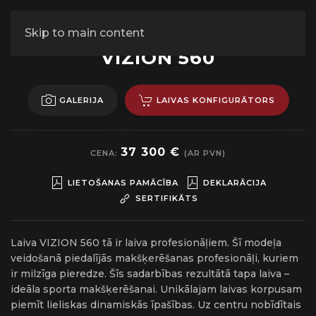
Skip to main content
ALUMĪNIJA MOTORLAIVA
VIZION 560
GALERIJA
LAIVAS KONFIGURĀTORS
37 300 €
CENA:
(AR PVN)
LIETOŠANAS PAMĀCĪBA
DEKLARĀCIJA
SERTIFIKĀTS
Laiva VIZION 560 tā ir laiva profesionāļiem. Šī modeļa
veidošanā piedalījās makšķerēšanas profesionāļi, kuriem
ir milzīga pieredze. Šīs sadarbības rezultātā tapa laiva –
ideāla sporta makšķerēšanai. Unikālajam laivas korpusam
piemīt lieliskas dinamiskās īpašības. Uz centru nobīdītais