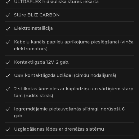
ULTRAFLEX hidrauliskā stūres iekārta
Stūre BLIZ CARBON
Elektroinstalācija
Kabeļu kanāls papildu aprīkojuma pieslēgšanai (vinča,
elektromotors)
Kontaktligzda 12V, 2 gab.
USB kontaktligzda uzlādei (cimdu nodalījumā)
2 stilkotas konsoles ar kaplodziņu un vārtiņiem starp
tām (rūdīts stikls)
Iegremdējamie pietauvošanās slīdragi, nerūsoši, 6
gab.
Uzglabāšanas lādes ar drenāžas sistēmu