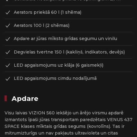
Aerators priekšā 60 l (1 shēma)
Aerators 100 l (2 shēmas)
Apdare ar jūras mīksto grīdas segumu un vinilu
Degvielas tvertne 150 l (kakliņš, indikators, devējs)
LED apgaismojums uz klāja (6 gaismekļi)
LED apgaismojums cimdu nodalījumā
Apdare
Visu laivas VIZION 560 iekšējo un ārējo virsmu apdarē
izmantots īpaši jūras transportam paredzētais VENUS 437
SPACE klases mīktais grīdas segums (kovrolīns). Tas ir
mitrumizturīgs un nav pakļauts ultravioleta un citas