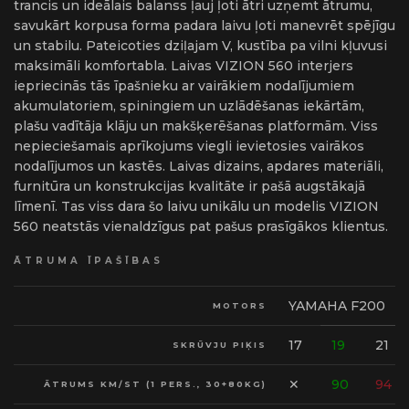
trancis un ideālais balanss ļauj ļoti ātri uzņemt ātrumu,
savukārt korpusa forma padara laivu ļoti manevrēt spējīgu
un stabilu. Pateicoties dziļajam V, kustība pa vilni kļuvusi
maksimāli komfortabla. Laivas VIZION 560 interjers
iepriecinās tās īpašnieku ar vairākiem nodalījumiem
akumulatoriem, spiningiem un uzlādēšanas iekārtām,
plašu vadītāja klāju un makšķerēšanas platformām. Viss
nepieciešamais aprīkojums viegli ievietosies vairākos
nodalījumos un kastēs. Laivas dizains, apdares materiāli,
furnitūra un konstrukcijas kvalitāte ir pašā augstākajā
līmenī. Tas viss dara šo laivu unikālu un modelis VIZION
560 neatstās vienaldzīgus pat pašus prasīgākos klientus.
ĀTRUMA ĪPAŠĪBAS
YAMAHA F200
MOTORS
17
19
21
SKRŪVJU PIĶIS
✕
90
94
ĀTRUMS KM/ST (1 PERS., 30+80KG)