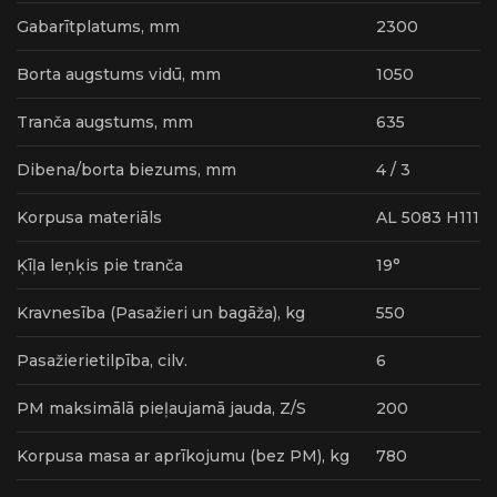
Gabarītplatums, mm
2300
Borta augstums vidū, mm
1050
Tranča augstums, mm
635
Dibena/borta biezums, mm
4 / 3
Korpusa materiāls
AL 5083 H111
Ķīļa leņķis pie tranča
19°
Kravnesība (Pasažieri un bagāža), kg
550
Pasažierietilpība, cilv.
6
PM maksimālā pieļaujamā jauda, Z/S
200
Korpusa masa ar aprīkojumu (bez PM), kg
780