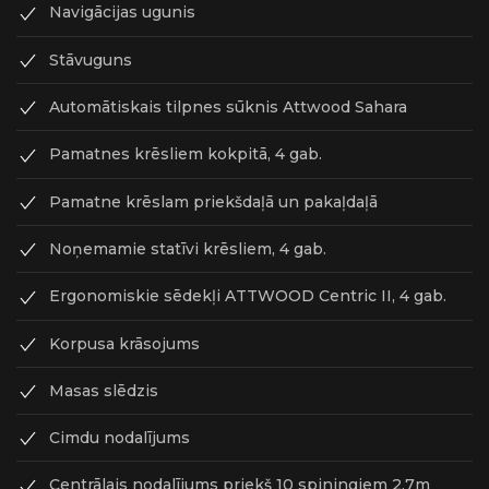
Navigācijas ugunis
Stāvuguns
Automātiskais tilpnes sūknis Attwood Sahara
Pamatnes krēsliem kokpitā, 4 gab.
Pamatne krēslam priekšdaļā un pakaļdaļā
Noņemamie statīvi krēsliem, 4 gab.
Ergonomiskie sēdekļi ATTWOOD Centric II, 4 gab.
Korpusa krāsojums
Masas slēdzis
Cimdu nodalījums
Centrālais nodalījums priekš 10 spiningiem 2,7m