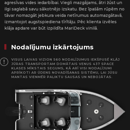
agresīvas vides iedarbībai. Viegli mazgājams, ātri žūst un
ilgi saglabā savu sākotnējo izskatu. Bez īpašām rūpēm no
tāvar nomazgāt jebkura veida netīrumus automazgātavā,
izmantojot augstspiediena tīrītāju. Pēc klienta izvēles
klāja apdare var būt izpildīta MariDeck vinilā.
Nodalījumu izkārtojums
VISUS LAIVAS VIZION 560 NODALĪJUMUS IEKŠPUSĒ KLĀJ
JŪRAS TRANSPORTAM DOMĀTAIS VENUS 437 SPACE
KLASES MĪKSTAIS SEGUMS, KĀ ARĪ VISI NODALĪJUMI
APRĪKOTI AR ŪDENS NOVADĪŠANAS SISTĒMU, LAI JŪSU
MANTAS VIENMĒR PALIKTU SAUSAS UN NEBOJĀTAS.