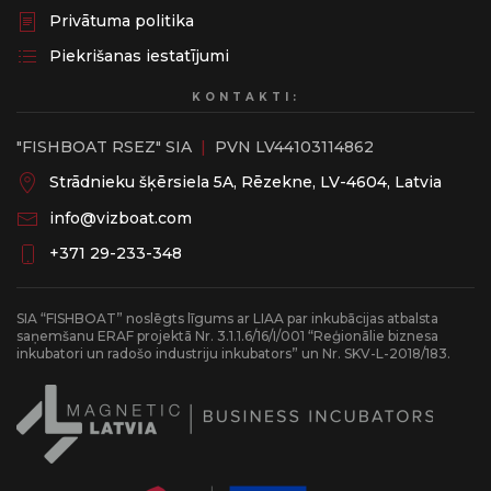
Privātuma politika
Piekrišanas iestatījumi
KONTAKTI:
"FISHBOAT RSEZ" SIA
|
PVN LV44103114862
Strādnieku šķērsiela 5A, Rēzekne, LV-4604, Latvia
info@vizboat.com
‭+371 29-233-348
SIA “FISHBOAT” noslēgts līgums ar LIAA par inkubācijas atbalsta
saņemšanu ERAF projektā Nr. 3.1.1.6/16/I/001 “Reģionālie biznesa
inkubatori un radošo industriju inkubators” un Nr. SKV-L-2018/183.