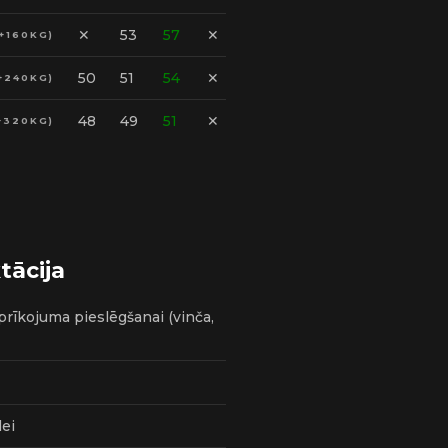
✕
53
57
✕
+160KG)
50
51
54
✕
+240KG)
48
49
51
✕
+320KG)
ācija
prīkojuma pieslēgšanai (vinča,
ei