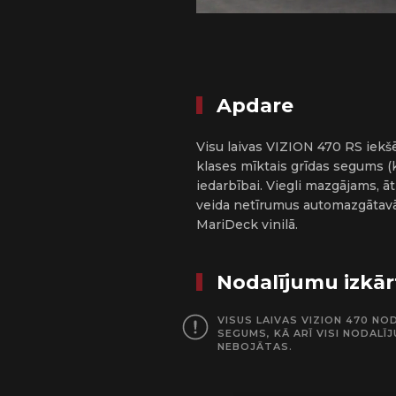
Apdare
Visu laivas VIZION 470 RS iekš
klases mīktais grīdas segums (k
iedarbībai. Viegli mazgājams, ā
veida netīrumus automazgātavā, 
MariDeck vinilā.
Nodalījumu izkā
VISUS LAIVAS VIZION 470 N
SEGUMS, KĀ ARĪ VISI NODALĪ
NEBOJĀTAS.