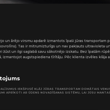
ējo un ārējo virsmu apdarē izmantots īpaši jūras transporta
ovrolīns). Tas ir mitrumizturīgs un nav pakļauts ultravioleta un
tri žūst un ilgi saglabā savu sākotnējo izskatu. Bez īpašām rū
izmantojot augstspiediena tīrītāju. Pēc klienta izvēles klāja a
rtojums
ODALĪJUMUS IEKŠPUSĒ KLĀJ JŪRAS TRANSPORTAM DOMĀTAIS VENUS
JUMI APRĪKOTI AR ŪDENS NOVADĪŠANAS SISTĒMU, LAI JŪSU MANTA