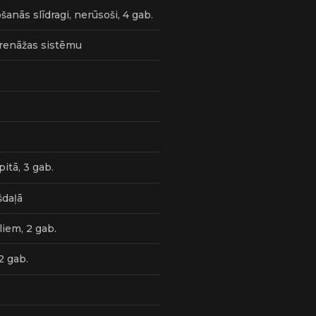
nās slīdragi, nerūsoši, 4 gab.
drenāžas sistēmu
itā, 3 gab.
šdaļā
iem, 2 gab.
2 gab.