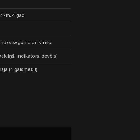
2,7m, 4 gab
grīdas segumu un vinilu
akliņš, indikators, devējs)
ja (4 gaismekļi)