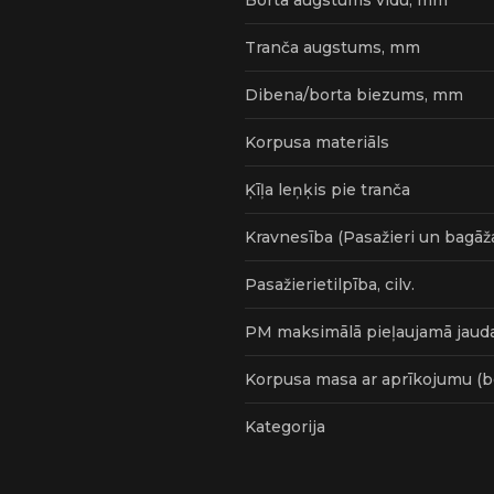
Borta augstums vidū, mm
Tranča augstums, mm
Dibena/borta biezums, mm
Korpusa materiāls
Ķīļa leņķis pie tranča
Kravnesība (Pasažieri un bagāža
Pasažierietilpība, cilv.
PM maksimālā pieļaujamā jauda
Korpusa masa ar aprīkojumu (b
Kategorija