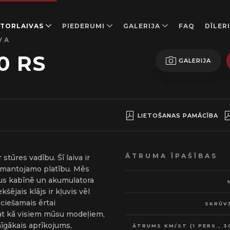
TORLAIVAS
PIEDERUMI
GALERIJA
FAQ
DĪLERI
VA
0 RS
GALERIJA
LIETOŠANAS PAMĀCĪBA
ĀTRUMA ĪPAŠĪBAS
stūres vadību. Šī laiva ir
izmantojamo platību. Mēs
us kabīnē un akumulatora
šējais klājs ir kļuvis vēl
eciešamais ērtai
SKRŪVJ
at kā visiem mūsu modeļiem,
nīgākais aprīkojums,
ĀTRUMS KM/ST (1 PERS., 3