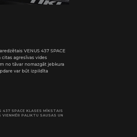
m paredzētais VENUS 437 SPACE
 citas agresīvas vides
pēm no tāvar nomazgāt jebkura
pdare var būt izpildīta
 437 SPACE KLASES MĪKSTAIS
S VIENMĒR PALIKTU SAUSAS UN