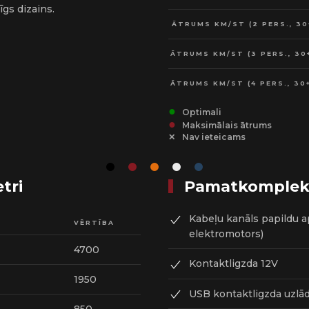
īgs dizains.
ĀTRUMS KM/ST (2 PERS., 30
ĀTRUMS KM/ST (3 PERS., 30
ĀTRUMS KM/ST (4 PERS., 30
Optimali
Maksimālais ātrums
Nav ieteicams
tri
Pamatkomplekt
Kabeļu kanāls papildu a
VĒRTĪBA
elektromotors)
4700
Kontaktligzda 12V
1950
USB kontaktligzda uzlād