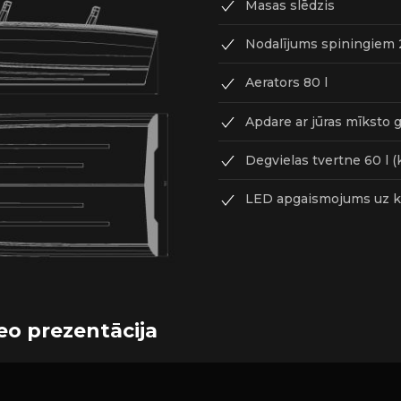
Masas slēdzis
Nodalījums spiningiem 
Aerators 80 l
Apdare ar jūras mīksto 
Degvielas tvertne 60 l (k
LED apgaismojums uz klā
eo prezentācija