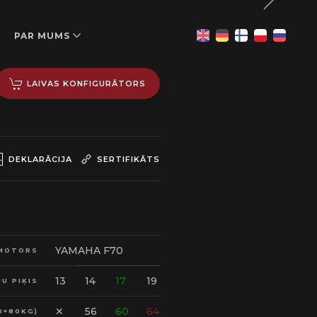
PAR MUMS
LAIVAS KONFIGURĀTORS
DEKLARĀCIJA
SERTIFIKĀTS
YAMAHA F70
MOTORS
13
14
17
19
U PIĶIS
✕
56
60
64
0+80KG)