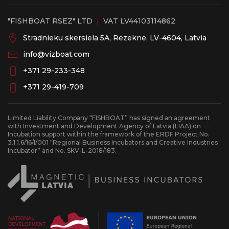
"FISHBOAT RSEZ" LTD
|
VAT LV44103114862
Stradnieku skersiela 5A, Rezekne, LV-4604, Latvia
info@vizboat.com
‭+371 29-233-348
‭+371 29-419-709
Limited Liability Company “FISHBOAT” has signed an agreement
with Investment and Development Agency of Latvia (LIAA) on
Incubation support within the framework of the ERDF Project No.
3.1.1.6/16/I/001 “Regional Business Incubators and Creative Industries
Incubator” and No. SKV-L-2018/183.