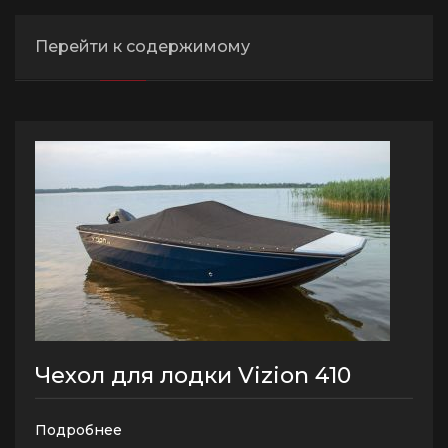
Чехлы для лодок Vizion
Перейти к содержимому
ВСЕ
410
440
470
500
Чехол для лодки Vizion 410
Подробнее